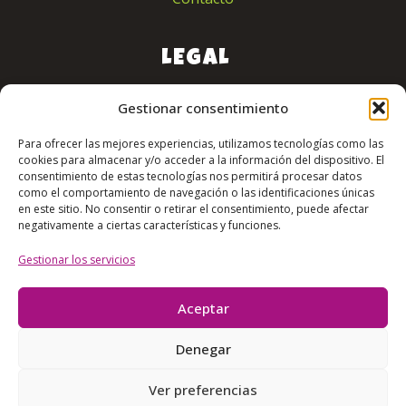
LEGAL
Aviso legal
Gestionar consentimiento
Política de privacidad
Política de cookies
Para ofrecer las mejores experiencias, utilizamos tecnologías como las
Accesibilidad
cookies para almacenar y/o acceder a la información del dispositivo. El
consentimiento de estas tecnologías nos permitirá procesar datos
como el comportamiento de navegación o las identificaciones únicas
en este sitio. No consentir o retirar el consentimiento, puede afectar
negativamente a ciertas características y funciones.
Siguenos
Gestionar los servicios
Aceptar
Denegar
Ver preferencias
123 Show Animación © Copyright 2026. Todos los