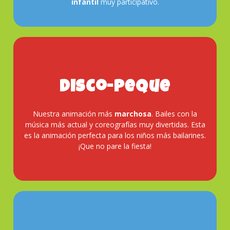
infantil
muy participativo.
Disco-Peque
Reserva
Nuestra animación más
marchosa
. Bailes con la
música más actual y coreografías muy divertidas. Esta
es la animación perfecta para los niños más bailarines.
¡Que no pare la fiesta!