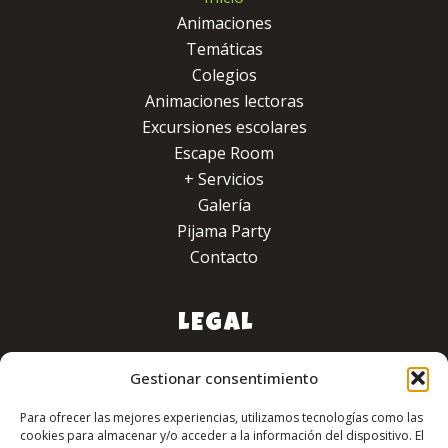
Animaciones
Temáticas
Colegios
Animaciones lectoras
Excursiones escolares
Escape Room
+ Servicios
Galería
Pijama Party
Contacto
LEGAL
Aviso legal
Gestionar consentimiento
Política de privacidad
Política de cookies
Para ofrecer las mejores experiencias, utilizamos tecnologías como las
Accesibilidad
cookies para almacenar y/o acceder a la información del dispositivo. El